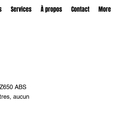
s
Services
À propos
Contact
More
i Z650 ABS
tres, aucun