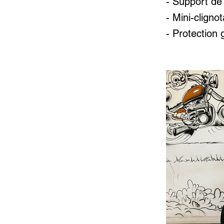
- Support de
- Mini-cligno
- Protection 