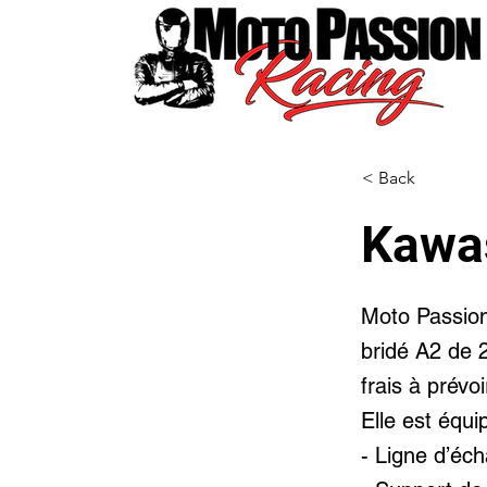
< Back
Kawas
Moto Passio
bridé A2 de 
frais à prévo
Elle est équi
- Ligne d’é