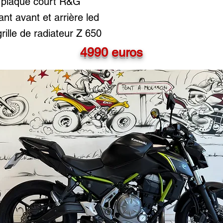
 plaque court R&G
tant avant et arrière led
grille de radiateur Z 650
4990 euros