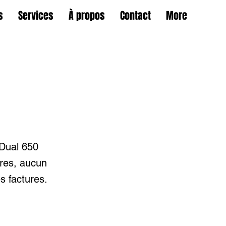
s
Services
À propos
Contact
More
Dual 650
tres, aucun
s factures.