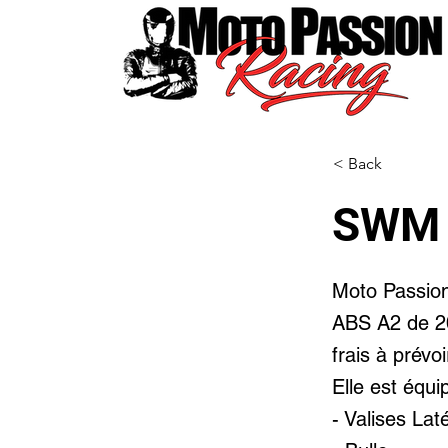
< Back
SWM 
Moto Passio
ABS A2 de 20
frais à prévo
Elle est équi
- Valises Lat