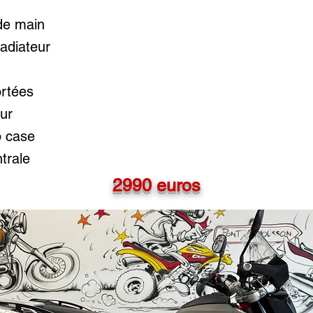
 de main
radiateur
rtées
ur
p case
ntrale
2990 euros