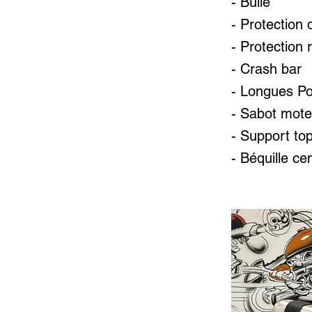
- Bulle
- Protection
- Protection 
- Crash bar
- Longues Po
- Sabot mote
- Support to
- Béquille ce